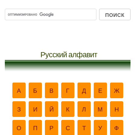
Русский алфавит
А
Б
В
Г
Д
Е
Ж
З
И
Й
К
Л
М
Н
О
П
Р
С
Т
У
Ф