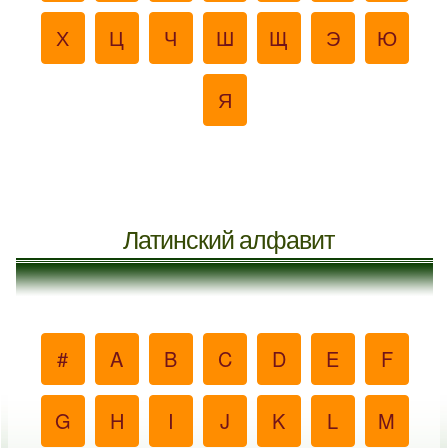
Х
Ц
Ч
Ш
Щ
Э
Ю
Я
Латинский алфавит
#
A
B
C
D
E
F
G
H
I
J
K
L
M