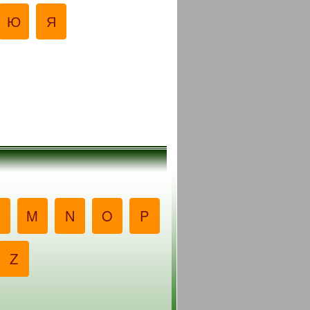
Ю
Я
M
N
O
P
Z