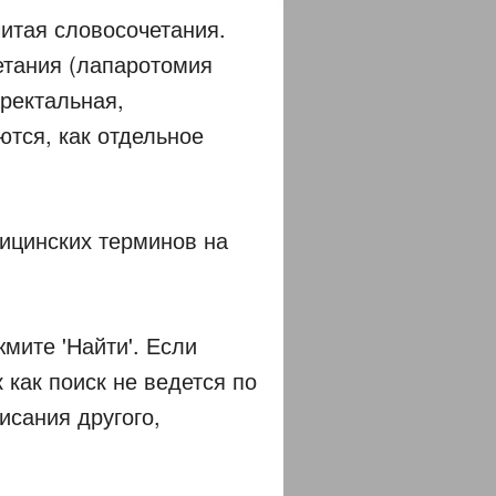
итая словосочетания.
четания (лапаротомия
ректальная,
ются, как отдельное
дицинских терминов на
жмите 'Найти'. Если
 как поиск не ведется по
исания другого,