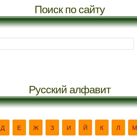
Поиск по сайту
Русский алфавит
Д
Е
Ж
З
И
Й
К
Л