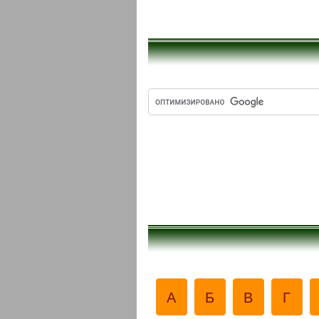
А
Б
В
Г