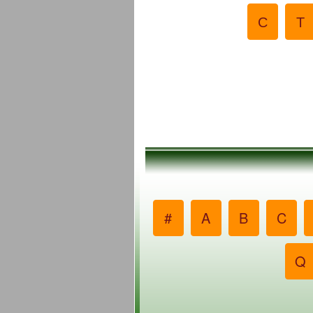
С
Т
#
A
B
C
Q