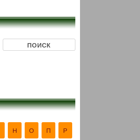
М
Н
О
П
Р