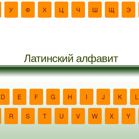
У
Ф
Х
Ц
Ч
Ш
Щ
Э
Латинский алфавит
D
E
F
G
H
I
J
K
L
R
S
T
U
V
W
X
Y