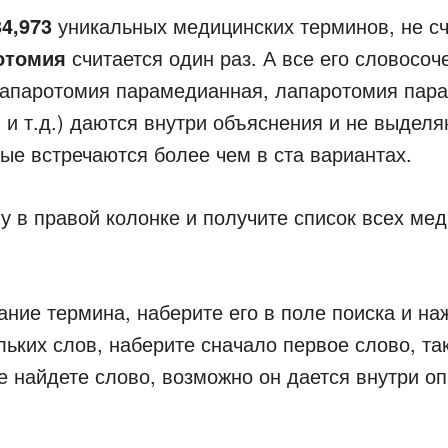
34,973
уникальных медицинских терминов, не сч
отомия
считается один раз. А все его словосо
апаротомия парамедианная, лапаротомия пара
и т.д.) даются внутри объяснения и не выделя
рые встречаются более чем в ста вариантах.
у в правой колонке и получите список всех ме
ание термина, наберите его в поле поиска и на
льких слов, наберите сначало первое слово, так
 найдете слово, возможно он дается внутри оп