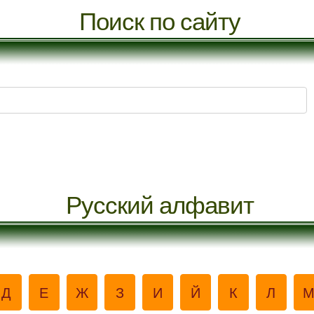
Поиск по сайту
Русский алфавит
Д
Е
Ж
З
И
Й
К
Л