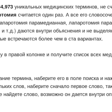
34,973
уникальных медицинских терминов, не сч
отомия
считается один раз. А все его словосо
апаротомия парамедианная, лапаротомия пара
и т.д.) даются внутри объяснения и не выделя
рые встречаются более чем в ста вариантах.
у в правой колонке и получите список всех ме
ание термина, наберите его в поле поиска и на
льких слов, наберите сначало первое слово, так
 найдете слово, возможно он дается внутри оп