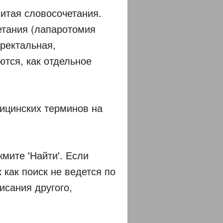
итая словосочетания.
четания (лапаротомия
ректальная,
ются, как отдельное
дицинских терминов на
жмите 'Найти'. Если
 как поиск не ведется по
исания другого,