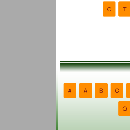
С
Т
#
A
B
C
Q