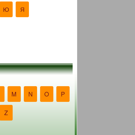
Ю
Я
M
N
O
P
Z