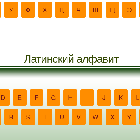
У
Ф
Х
Ц
Ч
Ш
Щ
Э
Латинский алфавит
D
E
F
G
H
I
J
K
L
R
S
T
U
V
W
X
Y