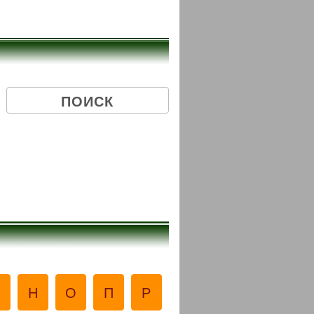
М
Н
О
П
Р