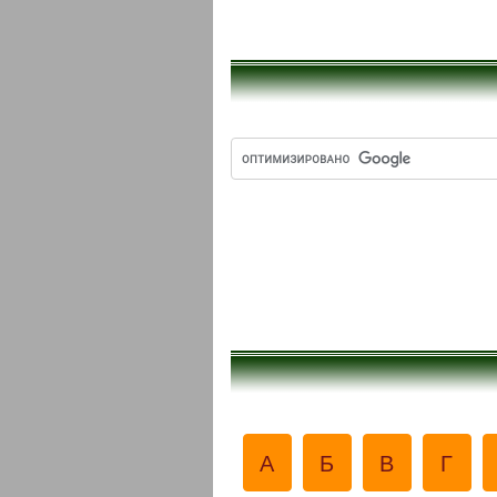
А
Б
В
Г