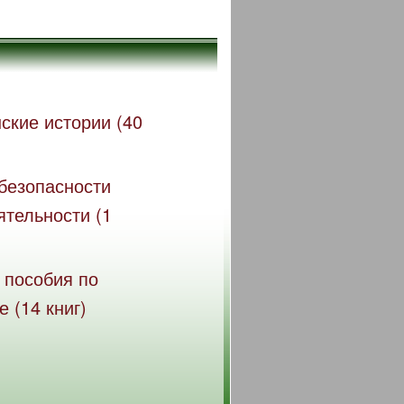
ские истории (40
безопасности
ятельности (1
 пособия по
 (14 книг)