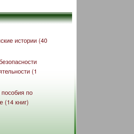
ские истории (40
безопасности
ятельности (1
 пособия по
 (14 книг)