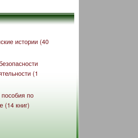
ские истории (40
безопасности
ятельности (1
 пособия по
 (14 книг)