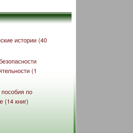
ские истории (40
безопасности
ятельности (1
 пособия по
 (14 книг)