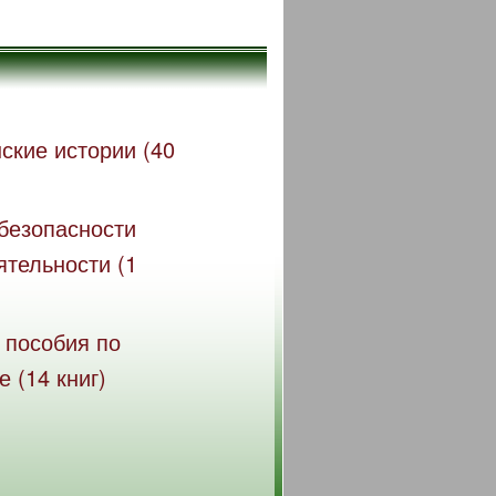
ские истории (40
безопасности
ятельности (1
 пособия по
 (14 книг)