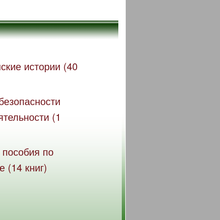
ские истории (40
безопасности
ятельности (1
 пособия по
 (14 книг)