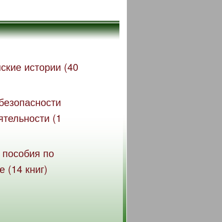
ские истории (40
безопасности
ятельности (1
 пособия по
 (14 книг)