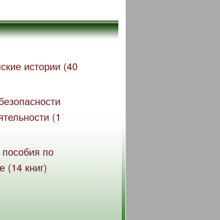
ские истории (40
безопасности
ятельности (1
 пособия по
 (14 книг)