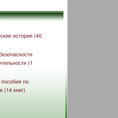
ские истории (40
безопасности
ятельности (1
 пособия по
 (14 книг)