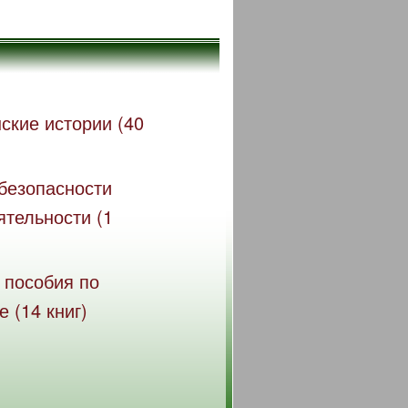
ские истории (40
безопасности
ятельности (1
 пособия по
 (14 книг)