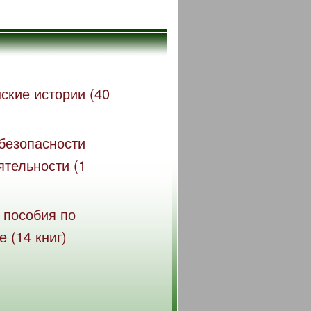
ские истории (40
безопасности
ятельности (1
 пособия по
 (14 книг)