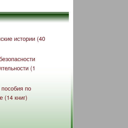
ские истории (40
безопасности
ятельности (1
 пособия по
 (14 книг)