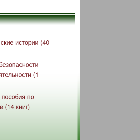
ские истории (40
безопасности
ятельности (1
 пособия по
 (14 книг)