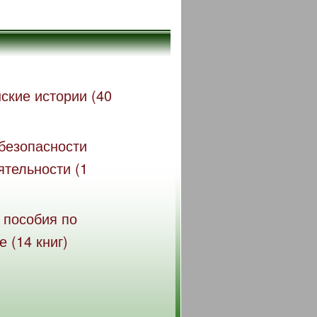
ские истории (40
безопасности
ятельности (1
 пособия по
 (14 книг)